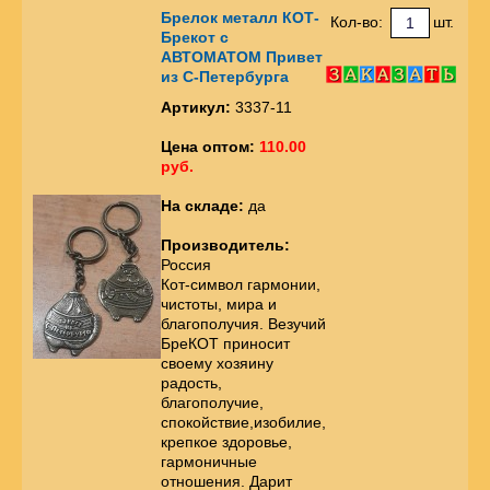
Брелок металл КОТ-
Кол-во:
шт.
Брекот с
АВТОМАТОМ Привет
из С-Петербурга
Артикул:
3337-11
Цена оптом:
110.00
руб.
На складе:
да
Производитель:
Россия
Кот-символ гармонии,
чистоты, мира и
благополучия. Везучий
БреКОТ приносит
своему хозяину
радость,
благополучие,
спокойствие,изобилие,
крепкое здоровье,
гармоничные
отношения. Дарит