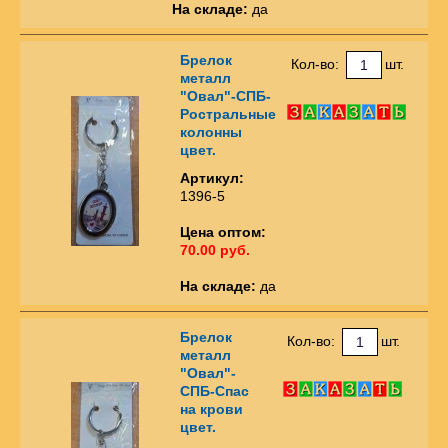
На складе:
да
Брелок
Кол-во:
шт.
металл
"Овал"-СПБ-
Ростральные
колонны
цвет.
Артикул:
1396-5
Цена оптом:
70.00 руб.
На складе:
да
Брелок
Кол-во:
шт.
металл
"Овал"-
СПБ-Спас
на крови
цвет.