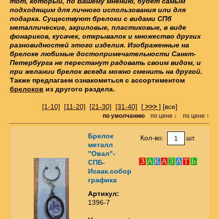
тот, который, по Вашему мнению, будет самым
подходящим для личного использования или для
подарка. Существуют брелоки с видами СПб
металлические, акриловые, пластиковые, в виде
фонариков, кусачек, открывалок и множество других
разновидностей этого изделия. Изображенные на
брелоке любимые достопримечательности Санкт-
Петербурга не перестанут радовать своим видом, и
при желании брелок всегда можно сменить на другой.
Также предлагаем ознакомиться с ассортиментом
брелоков
из другого раздела.
[1-10]
[11-20]
[21-30]
[31-40]
[
>>>
]
[все]
по умолчанию
по цене ↓
по цене ↑
Брелок
Кол-во:
шт.
металл
"Овал"-
СПБ-
Исаак.собор
графика
Артикул:
1396-7