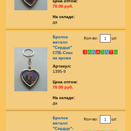
Цена оптом:
70.00 руб.
На складе:
да
Брелок
Кол-во:
шт.
металл
"Сердце"
СПБ-Спас
на крови
Артикул:
1395-9
Цена оптом:
70.00 руб.
На складе:
да
Брелок
Кол-во:
шт.
металл
"Сердце"-