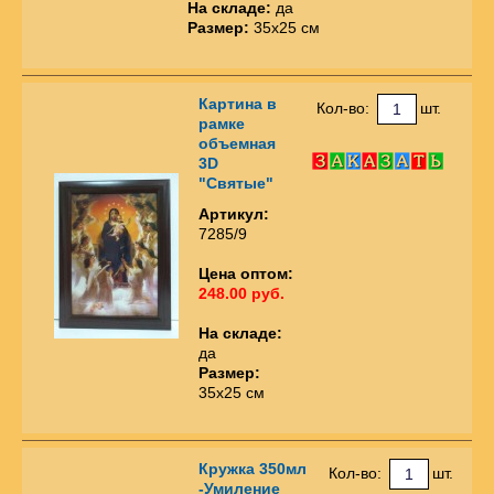
На складе:
да
Размер:
35х25 см
Картина в
Кол-во:
шт.
рамке
объемная
3D
"Святые"
Артикул:
7285/9
Цена оптом:
248.00 руб.
На складе:
да
Размер:
35х25 см
Кружка 350мл
Кол-во:
шт.
-Умиление