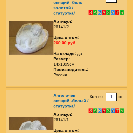
спящий -бело-
золотой /
статуэтка/
Артикул:
26141/2
Цена оптом:
260.00 руб.
На складе:
да
Размер:
14х13х9см
Производитель:
Россия
Ангелочек
Кол-во:
шт.
спящий -белый /
статуэтка/
Артикул:
26141/1
Цена оптом: