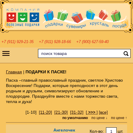
+7 (911) 929-21-35
+7 (911) 928-18-66
+7 (900) 627-59-40
Главная
|
ПОДАРКИ К ПАСХЕ!
Пасха –главный православный праздник, светлое Христово
Воскресение! Подарки, которые преподносят в этот день
родным и друзьям, символизируют обновление и
плодородие. Празднуйте вместе с нами торжество света,
тепла и духа!
[1-10]
[11-20]
[21-30]
[31-32]
[
>>>
]
[все]
по умолчанию
по цене ↓
по цене ↑
Ангелочек
Кол-во:
шт.