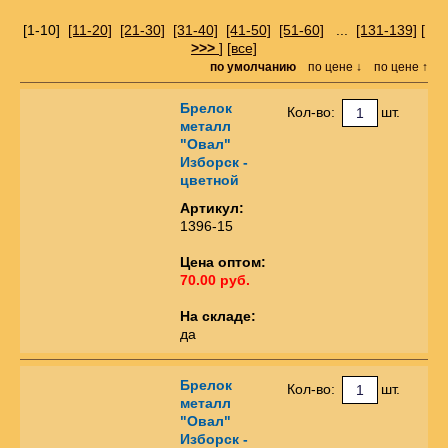
[1-10]
[11-20]
[21-30]
[31-40]
[41-50]
[51-60]
...
[131-139]
[
>>>
]
[все]
по умолчанию
по цене ↓
по цене ↑
Брелок
Кол-во:
шт.
металл
"Овал"
Изборск -
цветной
Артикул:
1396-15
Цена оптом:
70.00 руб.
На складе:
да
Брелок
Кол-во:
шт.
металл
"Овал"
Изборск -