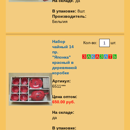
На складе:
да
В упаковке:
8шт.
Производитель:
Бельгия
Набор
Кол-во:
шт.
чайный 14
пр.
"Японка"
красный в
деревянной
коробке
Артикул:
6511***
Цена оптом:
650.00 руб.
На складе:
да
В упаковке: