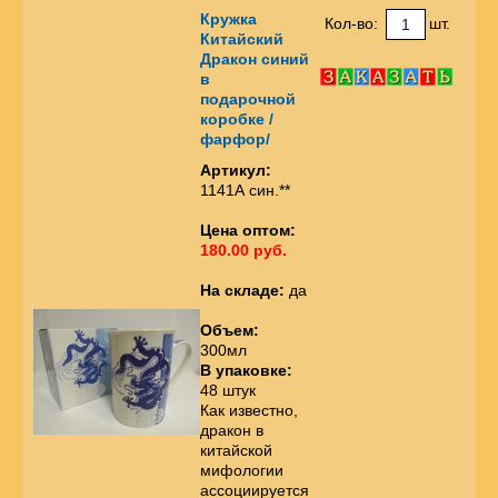
Кружка
Кол-во:
шт.
Китайский
Дракон синий
в
подарочной
коробке /
фарфор/
Артикул:
1141А син.**
Цена оптом:
180.00 руб.
На складе:
да
Объем:
300мл
В упаковке:
48 штук
Как известно,
дракон в
китайской
мифологии
ассоциируется