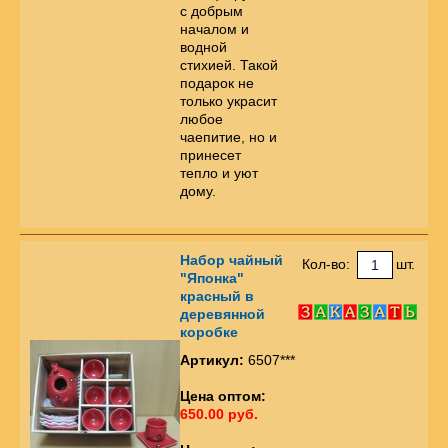
с добрым
началом и
водной
стихией. Такой
подарок не
только украсит
любое
чаепитие, но и
принесет
тепло и уют
дому.
Набор чайный
Кол-во:
шт.
"Японка"
красный в
деревянной
коробке
Артикул:
6507***
Цена оптом:
650.00 руб.