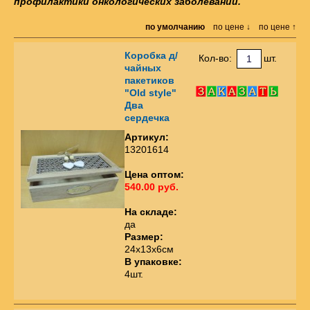
профилактики онкологических заболеваний.
по умолчанию
по цене ↓
по цене ↑
Коробка д/
Кол-во:
шт.
чайных
пакетиков
"Old style"
Два
сердечка
Артикул:
13201614
Цена оптом:
540.00 руб.
На складе:
да
Размер:
24х13х6см
В упаковке:
4шт.