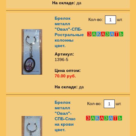
На складе:
да
Брелок
Кол-во:
шт.
металл
"Овал"-СПБ-
Ростральные
колонны
цвет.
Артикул:
1396-5
Цена оптом:
70.00 руб.
На складе:
да
Брелок
Кол-во:
шт.
металл
"Овал"-
СПБ-Спас
на крови
цвет.