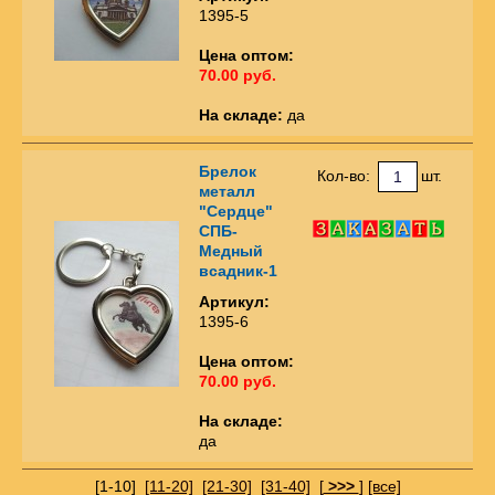
1395-5
Цена оптом:
70.00 руб.
На складе:
да
Брелок
Кол-во:
шт.
металл
"Сердце"
СПБ-
Медный
всадник-1
Артикул:
1395-6
Цена оптом:
70.00 руб.
На складе:
да
[1-10]
[11-20]
[21-30]
[31-40]
[
>>>
]
[все]