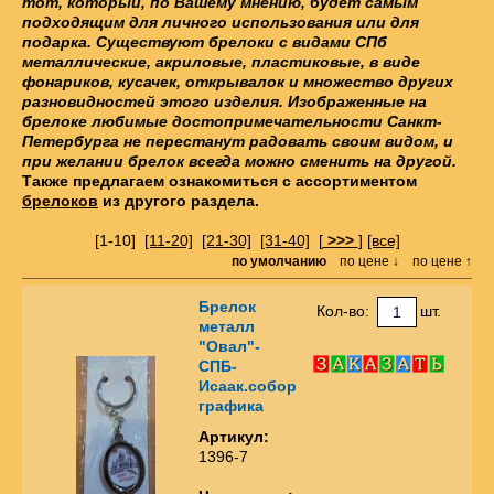
тот, который, по Вашему мнению, будет самым
подходящим для личного использования или для
подарка. Существуют брелоки с видами СПб
металлические, акриловые, пластиковые, в виде
фонариков, кусачек, открывалок и множество других
разновидностей этого изделия. Изображенные на
брелоке любимые достопримечательности Санкт-
Петербурга не перестанут радовать своим видом, и
при желании брелок всегда можно сменить на другой.
Также предлагаем ознакомиться с ассортиментом
брелоков
из другого раздела.
[1-10]
[11-20]
[21-30]
[31-40]
[
>>>
]
[все]
по умолчанию
по цене ↓
по цене ↑
Брелок
Кол-во:
шт.
металл
"Овал"-
СПБ-
Исаак.собор
графика
Артикул:
1396-7