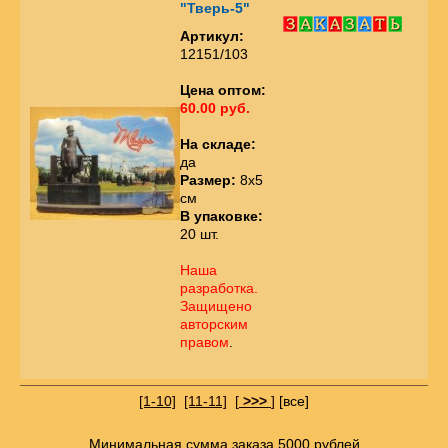
"Тверь-5"
Артикул:
12151/103
Цена оптом:
60.00 руб.
На складе:
да
Размер:
8х5
см
В упаковке:
20 шт.
Наша
разработка.
Защищено
авторским
правом
.
[1-10]
[11-11]
[
>>>
]
[все]
Минимальная сумма заказа 5000 рублей