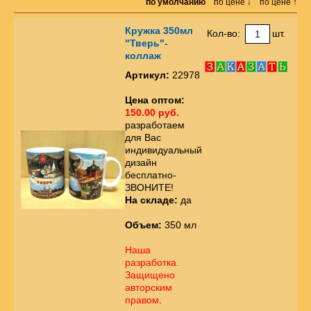
по умолчанию
по цене ↓
по цене ↑
Кружка 350мл
Кол-во:
шт.
"Тверь"-
коллаж
Артикул:
22978
Цена оптом:
150.00 руб.
разработаем
для Вас
индивидуальный
дизайн
бесплатно-
ЗВОНИТЕ!
На складе:
да
Объем:
350 мл
Наша
разработка.
Защищено
авторским
правом
.