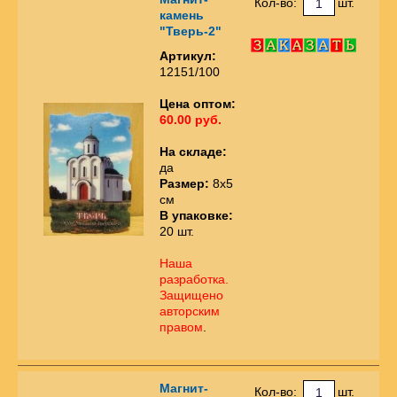
Кол-во:
шт.
камень
"Тверь-2"
Артикул:
12151/100
Цена оптом:
60.00 руб.
На складе:
да
Размер:
8х5
см
В упаковке:
20 шт.
Наша
разработка.
Защищено
авторским
правом
.
Магнит-
Кол-во:
шт.