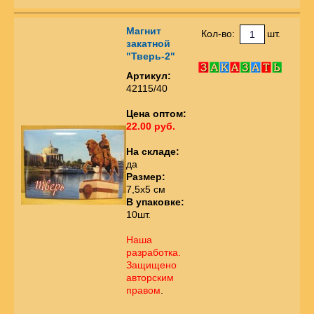
Магнит
Кол-во:
шт.
закатной
"Тверь-2"
Артикул:
42115/40
Цена оптом:
22.00 руб.
На складе:
да
Размер:
7,5х5 см
В упаковке:
10шт.
Наша
разработка.
Защищено
авторским
правом
.