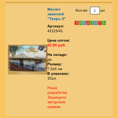
Магнит
Кол-во:
шт.
закатной
"Тверь-3"
Артикул:
42115/41
Цена оптом:
22.00 руб.
На складе:
да
Размер:
7,5х5 см
В упаковке:
10шт.
Наша
разработка.
Защищено
авторским
правом
.