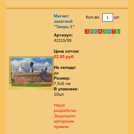
Магнит
Кол-во:
шт.
закатной
"Тверь-1"
Артикул:
42115/39
Цена оптом:
22.00 руб.
На складе:
да
Размер:
7,5х5 см
В упаковке:
10шт.
Наша
разработка.
Защищено
авторским
правом
.