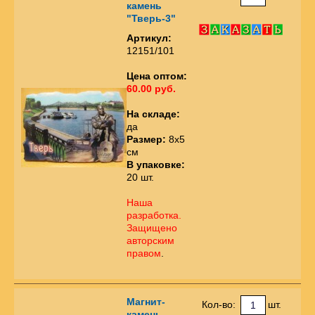
камень
"Тверь-3"
Артикул:
12151/101
Цена оптом:
60.00 руб.
На складе:
да
Размер:
8х5
см
В упаковке:
20 шт.
Наша
разработка.
Защищено
авторским
правом
.
Магнит-
Кол-во:
шт.
камень