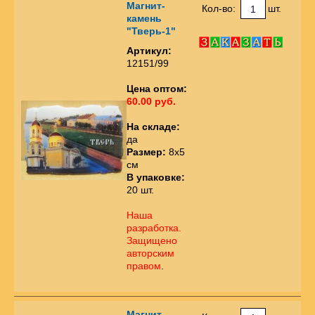
Магнит-
Кол-во:
шт.
камень
"Тверь-1"
Артикул:
12151/99
Цена оптом:
60.00 руб.
На складе:
да
Размер:
8х5
см
В упаковке:
20 шт.
Наша
разработка.
Защищено
авторским
правом
.
Магнит-