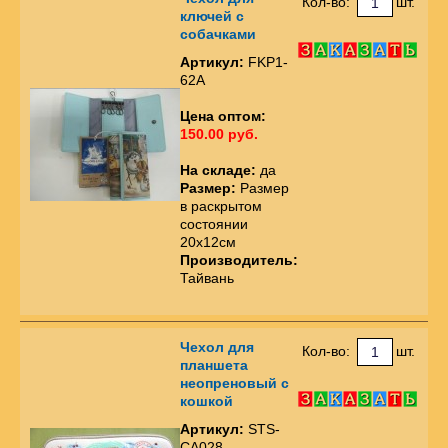
Кол-во:
шт.
ключей с
собачками
Артикул:
FKP1-
62A
Цена оптом:
150.00 руб.
На складе:
да
Размер:
Размер
в раскрытом
состоянии
20x12см
Производитель:
Тайвань
Чехол для
Кол-во:
шт.
планшета
неопреновый с
кошкой
Артикул:
STS-
CA028