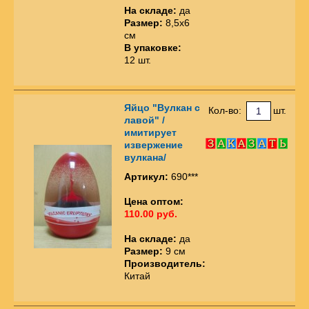
На складе:
да
Размер:
8,5х6
см
В упаковке:
12 шт.
Яйцо "Вулкан с
Кол-во:
шт.
лавой" /
имитирует
извержение
вулкана/
Артикул:
690***
Цена оптом:
110.00 руб.
На складе:
да
Размер:
9 см
Производитель:
Китай