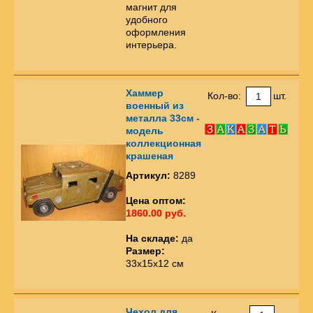
магнит для
удобного
оформления
интерьера.
Хаммер
Кол-во:
шт.
военный из
металла 33см -
модель
коллекционная
крашеная
Артикул:
8289
Цена оптом:
1860.00 руб.
На складе:
да
Размер:
33х15х12 см
Чехол для