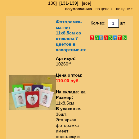
130]
[131-139]
[все]
по умолчанию
по цене ↓
по цене ↑
Фоторамка-
Кол-во:
шт.
магнит
11х8,5см со
стеклом-7
цветов в
ассортименте
Артикул:
10260**
Цена оптом:
110.00 руб.
На складе:
да
Размер:
11х8,5см
В упаковке:
36шт.
Эта яркая
фоторамка
имеет
подставку и