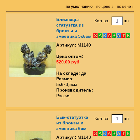
по умолчанию
по цене ↓
по цене ↑
Близнецы-
Кол-во:
шт.
статуэтка из
бронзы и
змеевика 5х6см
Артикул:
М1140
Цена оптом:
520.00 руб.
На складе:
да
Размер:
5х6х3,5см
Производитель:
Россия
Бык-статуэтка
Кол-во:
шт.
из бронзы и
змеевика 6см
Артикул:
М1143