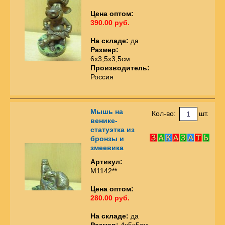
Цена оптом:
390.00 руб.
На складе:
да
Размер:
6х3,5х3,5см
Производитель:
Россия
Мышь на
Кол-во:
шт.
венике-
статуэтка из
бронзы и
змеевика
Артикул:
М1142**
Цена оптом:
280.00 руб.
На складе:
да
Размер:
4х5х5см