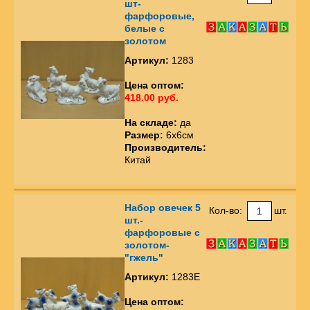
шт-
фарфоровые,
белые с
золотом
Артикул:
1283
Цена оптом:
418.00 руб.
На складе:
да
Размер:
6х6см
Производитель:
Китай
Набор овечек 5
Кол-во:
шт.
шт.-
фарфоровые с
золотом-
"гжель"
Артикул:
1283Е
Цена оптом: