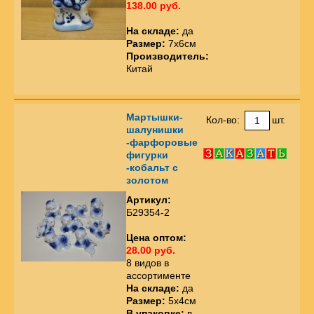
138.00 руб.
На складе:
да
Размер:
7х6см
Производитель:
Китай
Мартышки-
Кол-во:
шт.
шалунишки
-фарфоровые
фигурки
-кобальт с
золотом
Артикул:
Б29354-2
Цена оптом:
28.00 руб.
8 видов в
ассортименте
На складе:
да
Размер:
5х4см
В упаковке:
в