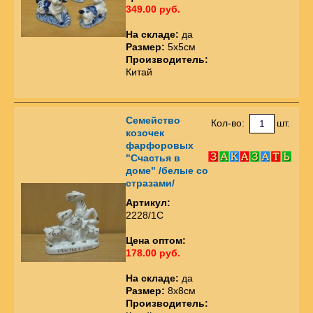
349.00 руб.
На складе:
да
Размер:
5х5см
Производитель:
Китай
Семейство
Кол-во:
шт.
козочек
фарфоровых
"Счастья в
доме" /белые со
стразами/
Артикул:
2228/1С
Цена оптом:
178.00 руб.
На складе:
да
Размер:
8х8см
Производитель: