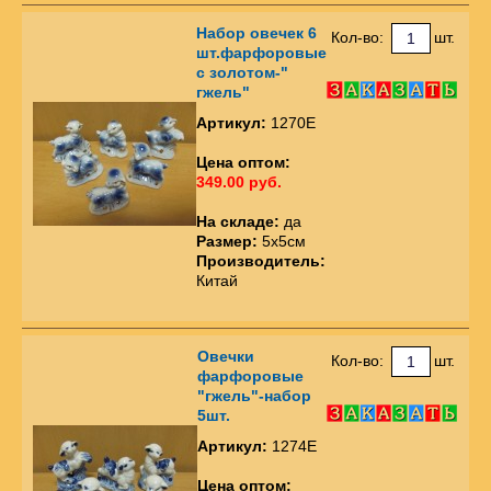
Набор овечек 6
Кол-во:
шт.
шт.фарфоровые
с золотом-"
гжель"
Артикул:
1270Е
Цена оптом:
349.00 руб.
На складе:
да
Размер:
5х5см
Производитель:
Китай
Овечки
Кол-во:
шт.
фарфоровые
"гжель"-набор
5шт.
Артикул:
1274Е
Цена оптом: