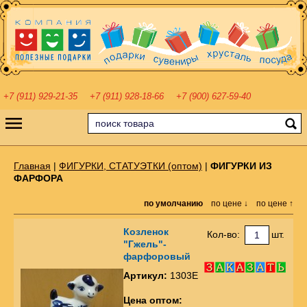
+7 (911) 929-21-35
+7 (911) 928-18-66
+7 (900) 627-59-40
Главная
|
ФИГУРКИ, СТАТУЭТКИ (оптом)
|
ФИГУРКИ ИЗ
ФАРФОРА
по умолчанию
по цене ↓
по цене ↑
Козленок
Кол-во:
шт.
"Гжель"-
фарфоровый
Артикул:
1303Е
Цена оптом: