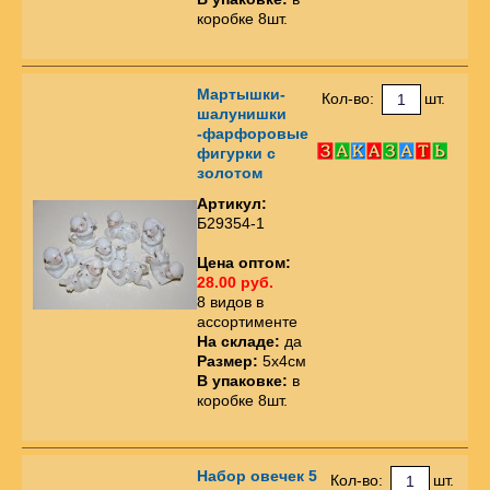
коробке 8шт.
Мартышки-
Кол-во:
шт.
шалунишки
-фарфоровые
фигурки с
золотом
Артикул:
Б29354-1
Цена оптом:
28.00 руб.
8 видов в
ассортименте
На складе:
да
Размер:
5х4см
В упаковке:
в
коробке 8шт.
Набор овечек 5
Кол-во:
шт.