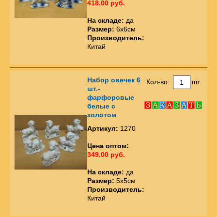
418.00 руб.
На складе:
да
Размер:
6х6см
Производитель:
Китай
Набор овечек 6
Кол-во:
шт.
шт.-
фарфоровые
белые с
золотом
Артикул:
1270
Цена оптом:
349.00 руб.
На складе:
да
Размер:
5х5см
Производитель:
Китай