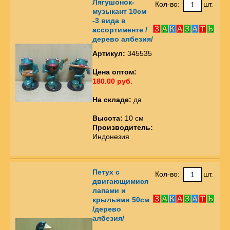
Лягушонок-
Кол-во:
шт.
музыкант 10см
-3 вида в
ассортименте /
дерево албезия/
Артикул:
345535
Цена оптом:
180.00 руб.
На складе:
да
Высота:
10 см
Производитель:
Индонезия
Петух с
Кол-во:
шт.
двигающимися
лапами и
крыльями 50см
/дерево
албезия/