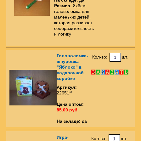
Размер:
8х6см
головоломка для
маленьких детей,
которая развивает
сообразительность
и логику
Головоломка-
Кол-во:
шт.
шнуровка
"Яблоко" в
подарочной
коробке
Артикул:
22651**
Цена оптом:
85.00 руб.
На складе:
да
Игра-
Кол-во:
шт.