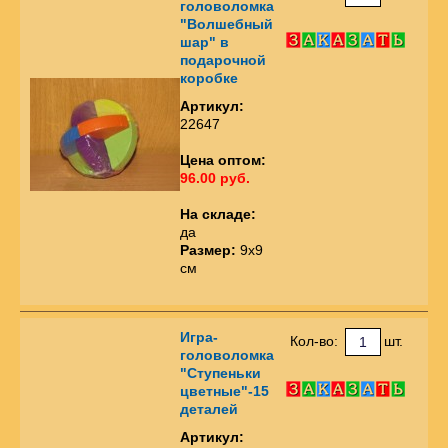
головоломка
"Волшебный
шар" в
подарочной
коробке
Артикул:
22647
Цена оптом:
96.00 руб.
На складе:
да
Размер:
9х9
см
Игра-
Кол-во:
шт.
головоломка
"Ступеньки
цветные"-15
деталей
Артикул: