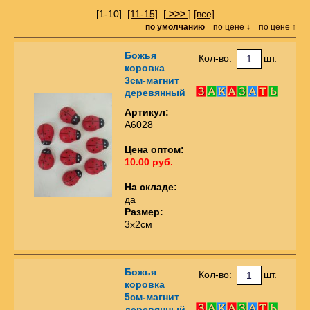
[1-10]
[11-15]
[
>>>
]
[все]
по умолчанию
по цене ↓
по цене ↑
Божья
Кол-во:
шт.
коровка
3см-магнит
деревянный
Артикул:
А6028
Цена оптом:
10.00 руб.
На складе:
да
Размер:
3х2см
Божья
Кол-во:
шт.
коровка
5см-магнит
деревянный