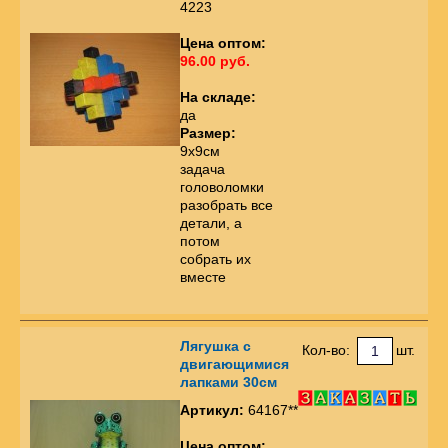
4223
Цена оптом:
96.00 руб.
На складе:
да
Размер:
9х9см
задача
головоломки
разобрать все
детали, а
потом
собрать их
вместе
Лягушка с
Кол-во:
шт.
двигающимися
лапками 30см
Артикул:
64167**
Цена оптом: