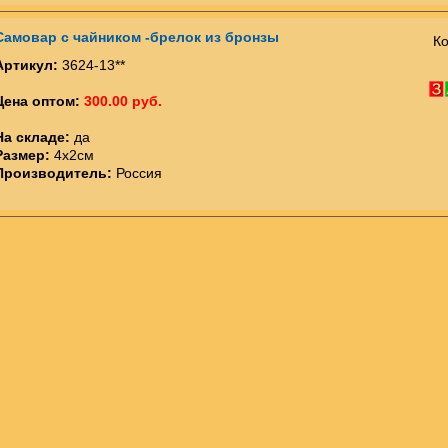
Самовар с чайником -брелок из бронзы
Ко
Артикул:
3624-13**
Цена оптом:
300.00 руб.
На складе:
да
Размер:
4х2см
Производитель:
Россия