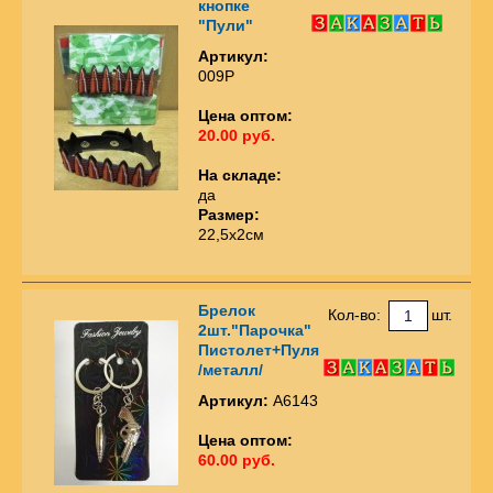
кнопке
"Пули"
Артикул:
009Р
Цена оптом:
20.00 руб.
На складе:
да
Размер:
22,5х2см
Брелок
Кол-во:
шт.
2шт."Парочка"
Пистолет+Пуля
/металл/
Артикул:
А6143
Цена оптом:
60.00 руб.