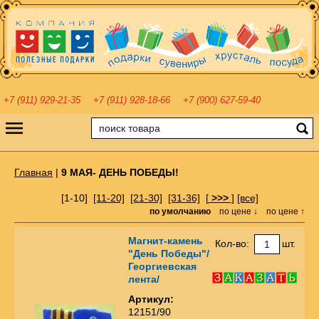
+7 (911) 929-21-35
+7 (911) 928-18-66
+7 (900) 627-59-40
Главная
|
9 МАЯ- ДЕНЬ ПОБЕДЫ!
[1-10]
[11-20]
[21-30]
[31-36]
[
>>>
]
[все]
по умолчанию
по цене ↓
по цене ↑
Mагнит-камень
Кол-во:
шт.
"День Победы"/
Георгиевская
лента/
Артикул:
12151/90