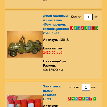
Джип военный
Кол-во:
шт.
из металла
40см- модель
коллекционная
крашеная
Артикул:
18018
Цена оптом:
2430.00 руб.
На складе:
да
Размер:
40х18х20 см
Зажигалка
Кол-во:
шт.
пьезо
газовая
СССР
Артикул: