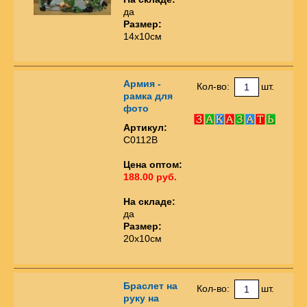
да
Размер:
14х10см
Армия -
Кол-во:
шт.
рамка для
фото
Артикул:
С0112В
Цена оптом:
188.00 руб.
На складе:
да
Размер:
20х10см
Браслет на
Кол-во:
шт.
руку на