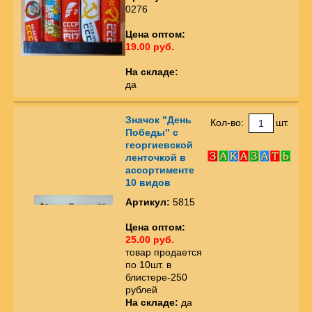
0276
Цена оптом:
19.00 руб.
На складе:
да
Значок "День
Кол-во:
шт.
Победы" с
георгиевской
ленточкой в
ассортименте
10 видов
Артикул:
5815
Цена оптом:
25.00 руб.
товар продается
по 10шт. в
блистере-250
рублей
На складе:
да