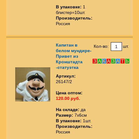
В упаковке:
1
блистер=10шт.
Производитель:
Россия
Капитан в
Кол-во:
шт.
белом мундире-
Привет из
Кронштадта
-статуэтка
Артикул:
26147/2
Цена оптом:
120.00 руб.
На складе:
да
Размер:
7х6см
В упаковке:
1шт.
Производитель:
Россия