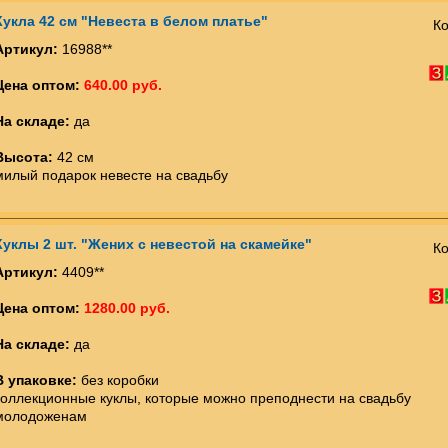
Кукла 42 см "Невеста в белом платье"
Ко
Артикул:
16988**
Цена оптом:
640.00 руб.
На складе:
да
Высота:
42 см
милый подарок невесте на свадьбу
Куклы 2 шт. "Жених с невестой на скамейке"
Ко
Артикул:
4409**
Цена оптом:
1280.00 руб.
На складе:
да
В упаковке:
без коробки
коллекционные куклы, которые можно преподнести на свадьбу
молодоженам