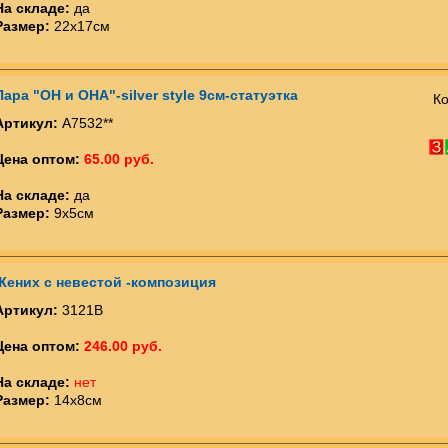
На складе:
да
Размер:
22х17см
Пара "ОН и ОНА"-silver style 9см-статуэтка
Ко
Артикул:
А7532**
Цена оптом:
65.00 руб.
На складе:
да
Размер:
9х5см
Жених с невестой -композиция
Артикул:
3121В
Цена оптом:
246.00 руб.
На складе:
нет
Размер:
14х8см