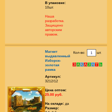
В упаковке:
10шт.
Наша
разработка.
Защищено
авторским
правом
.
Магнит
Кол-во:
шт.
выдавленный
Изборск-
золотая
рамка
Артикул:
3212/12
Цена оптом:
25.00 руб.
На складе:
да
Размер: