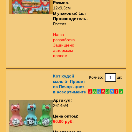
Размер:
12х9,5см
В упаковке:
1шт.
Производитель:
Россия
Наша
разработка.
Защищено
авторским
правом
.
Кот худой
Кол-во:
шт.
малый- Привет
из Печор -цвет
в ассортименте
Артикул:
26145/4
Цена оптом:
60.00 руб.
На складе:
да