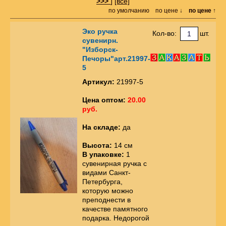
>>>
]
[все]
по умолчанию
по цене ↓
по цене ↑
Эко ручка
Кол-во:
шт.
сувенирн.
"Изборск-
Печоры"арт.21997-
5
Артикул:
21997-5
Цена оптом:
20.00
руб.
На складе:
да
Высота:
14 см
В упаковке:
1
сувенирная ручка с
видами Санкт-
Петербурга,
которую можно
преподнести в
качестве памятного
подарка. Недорогой