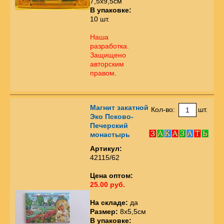
7,5х9,5см
В упаковке:
10 шт.
Наша
разработка.
Защищено
авторским
правом
.
Магнит закатной
Кол-во:
шт.
Эко Псково-
Печерский
монастырь
Артикул:
42115/62
Цена оптом:
25.00 руб.
На складе:
да
Размер:
8х5,5см
В упаковке: