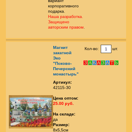
вариант
корпоративного
подарка.
Наша разработка.
Защищено
авторским правом
.
Магнит
Кол-во:
шт.
закатной
Эко
"Псково-
Печерский
монастырь"
Артикул:
42115-30
Цена оптом:
25.00 руб.
На складе:
да
Размер:
8х5,5см